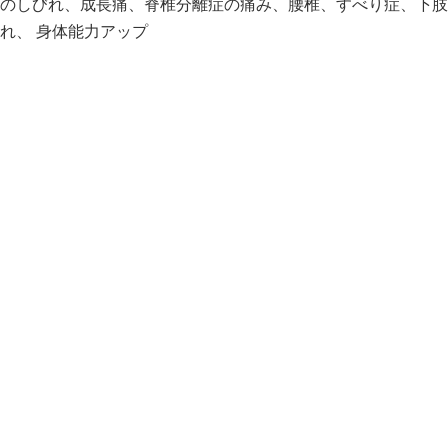
のしびれ、成長痛、脊椎分離症の痛み、腰椎、すべり症、下肢
れ、 身体能力アップ